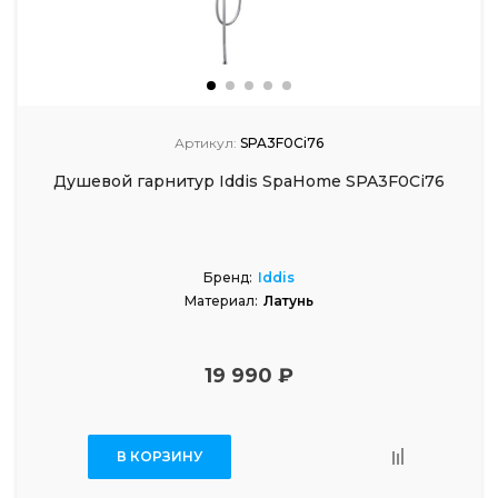
Артикул:
SPA3F0Ci76
Душевой гарнитур Iddis SpaHome SPA3F0Ci76
Бренд:
Iddis
Материал:
Латунь
19 990 ₽
В КОРЗИНУ