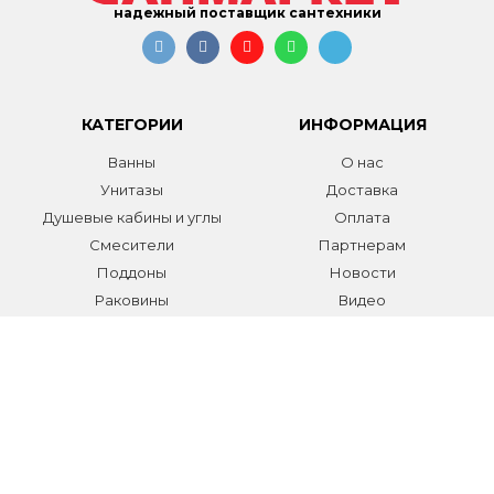
надежный поставщик сантехники
КАТЕГОРИИ
ИНФОРМАЦИЯ
Ванны
О нас
Унитазы
Доставка
Душевые кабины и углы
Оплата
Смесители
Партнерам
Поддоны
Новости
Раковины
Видео
Системы инсталляции
Отзывы
Трапы и желоба
Гарантии
Аксессуары
Контакты
Мебель для ванной
Распродажа сантехники и
аксессуаров
Все разделы