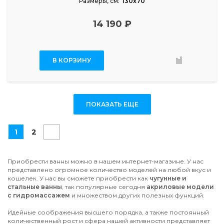
Размеры, см:
130x70
14 190 ₽
В КОРЗИНУ
ПОКАЗАТЬ ЕЩЕ
1
2
Приобрести ванны можно в нашем интернет-магазине. У нас
представлено огромное количество моделей на любой вкус и
кошелек. У нас вы сможете приобрести как
чугунные и
стальные ванны
, так популярные сегодня
акриловые модели
с гидромассажем
и множеством других полезных функций.
Идейные соображения высшего порядка, а также постоянный
количественный рост и сфера нашей активности представляет