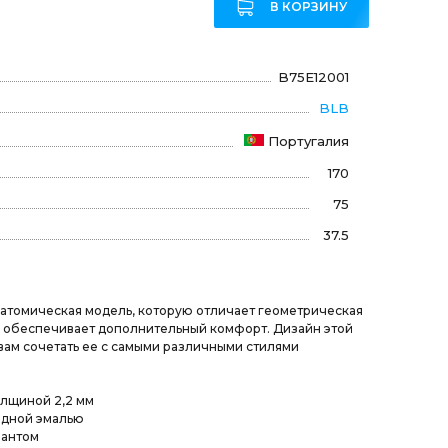
В КОРЗИНУ
B75E12001
BLB
Португалия
170
75
37.5
атомическая модель, которую отличает геометрическая
, обеспечивает дополнительный комфорт. Дизайн этой
вам сочетать ее с самыми различными стилями
олщиной 2,2 мм
идной эмалью
рантом