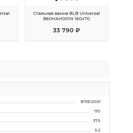
ersal
Стальная ванна BLB Universal
Стал
B60HAH001N 160x70
33 790 ₽
B75E12001
170
37.5
5.2