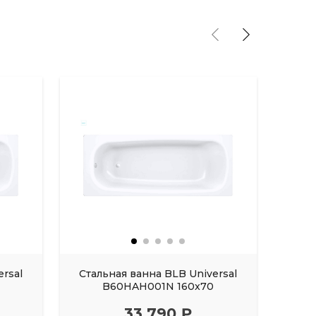
ersal
Стальная ванна BLB Universal
Стал
B60HAH001N 160x70
33 790 ₽