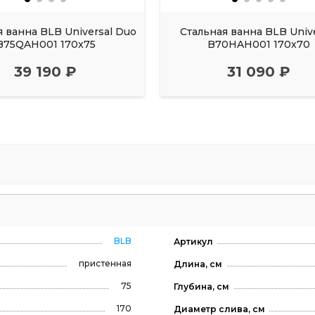
я ванна BLB Universal Duo
Стальная ванна BLB Univ
B75QAH001 170x75
B70HAH001 170x70
39 190 ₽
31 090 ₽
BLB
Артикул
пристенная
Длина, см
75
Глубина, см
170
Диаметр слива, см