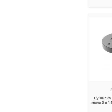
А
Сушилка 
мыла 3 в 1