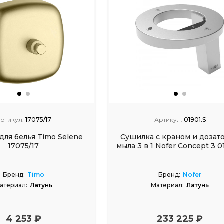
ртикул:
17075/17
Артикул:
01901.S
для белья Timo Selene
Сушилка с краном и дозат
17075/17
мыла 3 в 1 Nofer Concept 3 0
Бренд:
Timo
Бренд:
Nofer
атериал:
Латунь
Материал:
Латунь
4 253 ₽
233 225 ₽