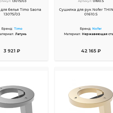
ртикул:
13075/03
Артикул:
01610.S
для белья Timo Saona
Сушилка для рук Nofer THI
13075/03
01610.S
Бренд:
Timo
Бренд:
Nofer
атериал:
Латунь
Материал:
Нержавеющая ст
3 921 ₽
42 165 ₽