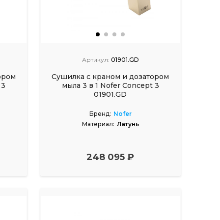
Артикул:
01901.GD
ором
Сушилка с краном и дозатором
 3
мыла 3 в 1 Nofer Concept 3
01901.GD
Бренд:
Nofer
Материал:
Латунь
248 095 ₽