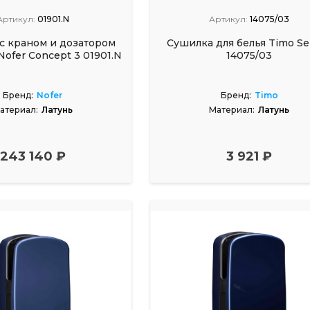
Артикул:
01901.N
Артикул:
14075/03
с краном и дозатором
Сушилка для белья Timo Se
 Nofer Concept 3 01901.N
14075/03
Бренд:
Nofer
Бренд:
Timo
атериал:
Латунь
Материал:
Латунь
243 140 ₽
3 921 ₽