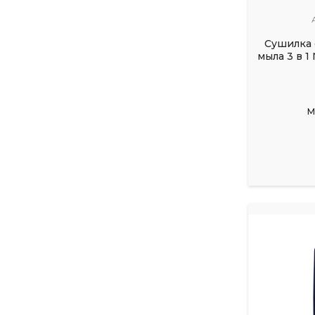
Сушилка 
мыла 3 в 1
М