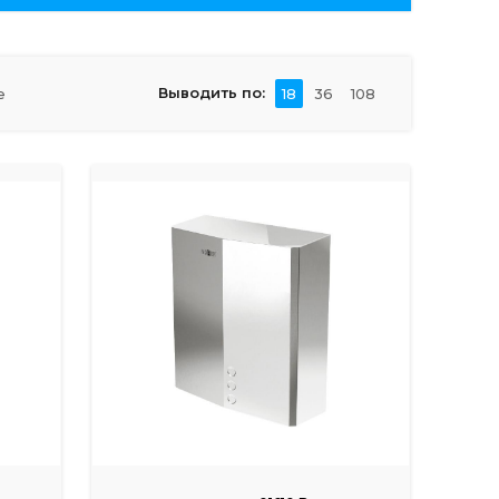
Выводить по:
е
18
36
108