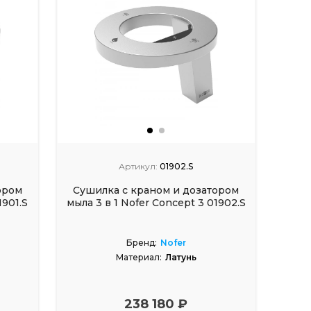
Артикул:
01902.S
ором
Сушилка с краном и дозатором
1901.S
мыла 3 в 1 Nofer Concept 3 01902.S
Бренд:
Nofer
Материал:
Латунь
238 180 ₽