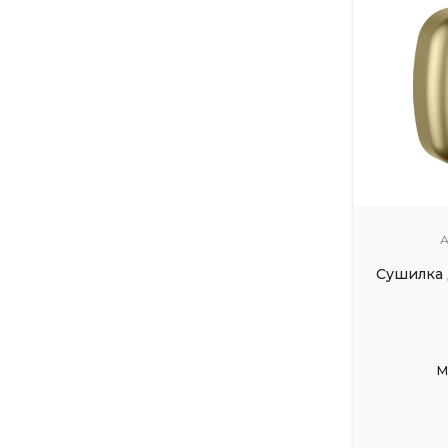
А
Сушилка 
М