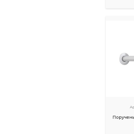
А
Поручень