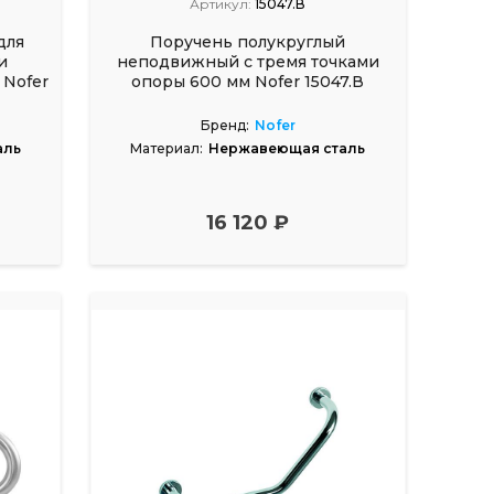
Артикул:
15047.В
для
Поручень полукруглый
и
неподвижный с тремя точками
Nofer
опоры 600 мм Nofer 15047.В
Бренд:
Nofer
аль
Материал:
Нержавеющая сталь
16 120 ₽