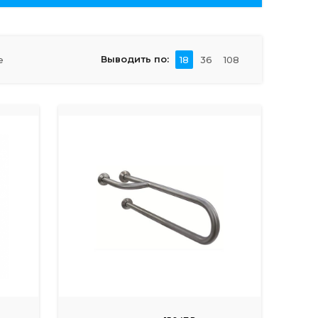
Выводить по:
е
18
36
108