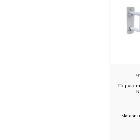
Ар
Поручень
N
Материал