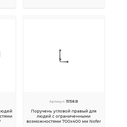
Артикул:
15158.B
людей
Поручень угловой правый для
стями
людей с ограниченными
W
возможностями 700x400 мм Nofer
15158.B