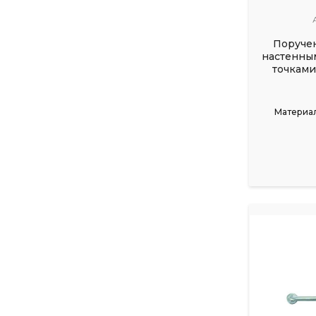
Поручен
настенны
точками
Материал