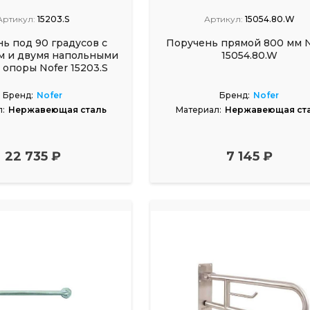
Артикул:
15203.S
Артикул:
15054.80.W
ь под 90 градусов с
Поручень прямой 800 мм N
м и двумя напольными
15054.80.W
 опоры Nofer 15203.S
Бренд:
Nofer
Бренд:
Nofer
:
Нержавеющая сталь
Материал:
Нержавеющая ст
22 735 ₽
7 145 ₽