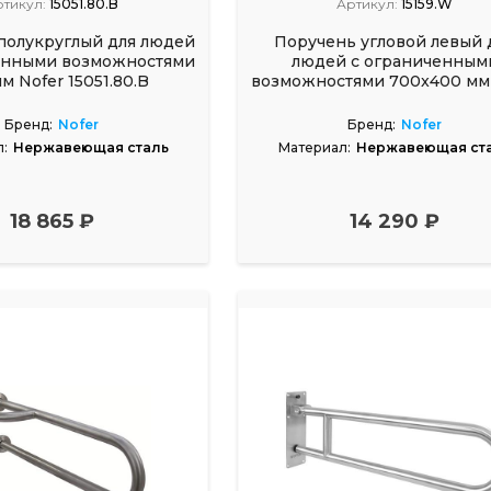
ртикул:
15051.80.B
Артикул:
15159.W
полукруглый для людей
Поручень угловой левый 
енными возможностями
людей с ограниченным
м Nofer 15051.80.B
возможностями 700x400 мм 
15159.W
Бренд:
Nofer
Бренд:
Nofer
:
Нержавеющая сталь
Материал:
Нержавеющая ст
18 865 ₽
14 290 ₽