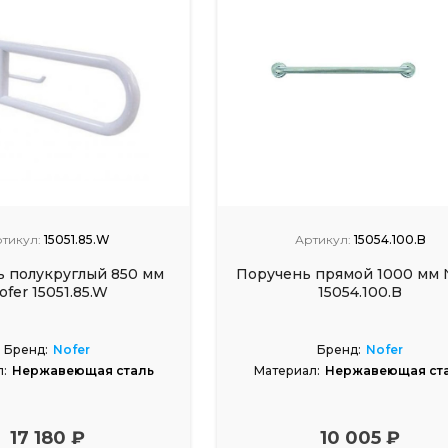
тикул:
15051.85.W
Артикул:
15054.100.B
 полукруглый 850 мм
Поручень прямой 1000 мм 
ofer 15051.85.W
15054.100.B
Бренд:
Nofer
Бренд:
Nofer
:
Нержавеющая сталь
Материал:
Нержавеющая ст
17 180 ₽
10 005 ₽