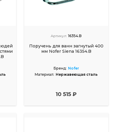
Артикул:
16354.B
людей
Поручень для ванн загнутый 400
стями
мм Nofer Siena 16354.B
.B
Бренд:
Nofer
аль
Материал:
Нержавеющая сталь
10 515 ₽