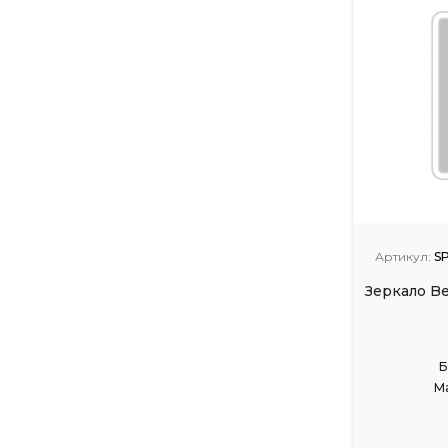
Артикул:
S
Зеркало B
Б
М