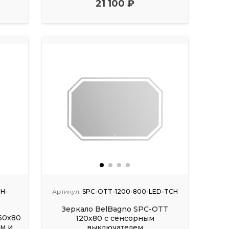
21 100 ₽
H-
Артикул:
SPC-OTT-1200-800-LED-TCH
Зеркало BelBagno SPC-OTT
60х80
120х80 с сенсорным
м и
выключателем