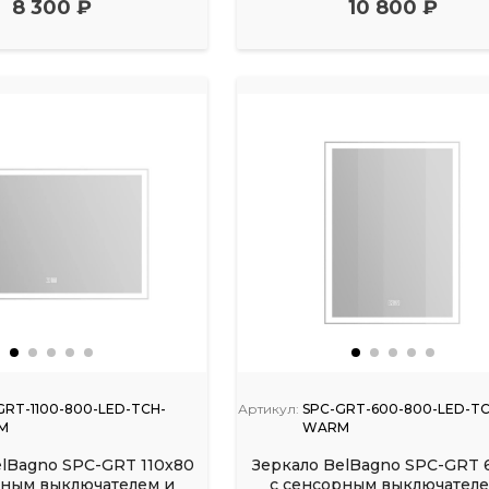
8 300 ₽
10 800 ₽
GRT-1100-800-LED-TCH-
Артикул:
SPC-GRT-600-800-LED-TC
M
WARM
elBagno SPC-GRT 110х80
Зеркало BelBagno SPC-GRT 
рным выключателем и
с сенсорным выключателе