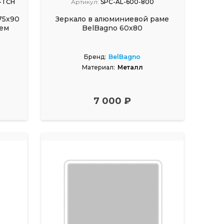
-TCH
Артикул:
SPC-AL-600-800
75х90
Зеркало в алюминиевой раме
лем
BelBagno 60х80
Бренд:
BelBagno
Материал:
Металл
7 000 ₽