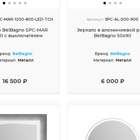
C-MAR-1200-800-LED-TCH
Артикул:
SPC-AL-500-900
о BelBagno SPC-MAR
Зеркало в алюминиевой р
80 с выключателем
BelBagno 50х90
ренд:
BelBagno
Бренд:
BelBagno
атериал:
Металл
Материал:
Металл
16 500 ₽
6 000 ₽