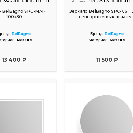
C-MAR-1000-800-LED-BTN
Артикул:
SPC-VST-750-900-LED
о BelBagno SPC-MAR
Зеркало BelBagno SPC-VST 
100х80
с сенсорным выключате
ренд:
BelBagno
Бренд:
BelBagno
атериал:
Металл
Материал:
Металл
13 400 ₽
11 500 ₽