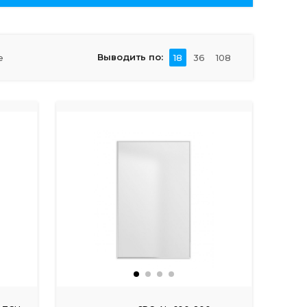
Выводить по:
е
18
36
108