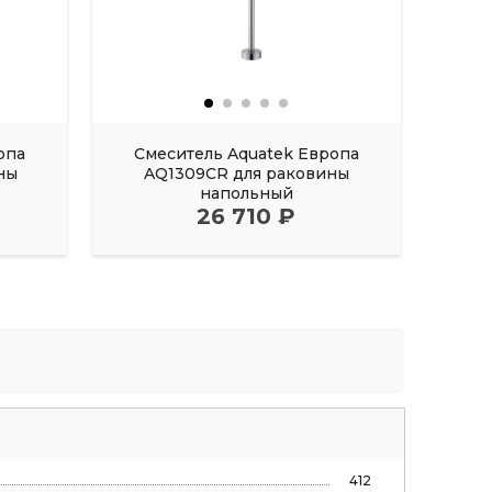
опа
Смеситель Aquatek Европа
См
ны
AQ1309CR для раковины
AQ
напольный
гиги
26 710 ₽
412