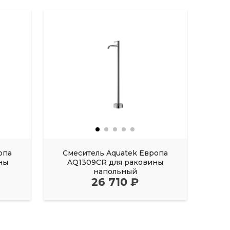
опа
Смеситель Aquatek Европа
См
ны
AQ1309CR для раковины
AQ
напольный
гиги
26 710 ₽