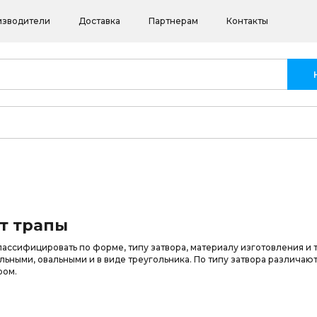
изводители
Доставка
Партнерам
Контакты
т трапы
ссифицировать по форме, типу затвора, материалу изготовления и т
льными, овальными и в виде треугольника. По типу затвора различают
ром.