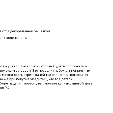
ваются декоративной решёткой.
ол наклона пола.
е в учёт то, Насколько часто вы будете пользоваться
рапу сухим затвором. Это позволит избежать неприятных
ния можно рассмотреть линейные варианты. Подыскивая
о же при покупке убедитесь, что все детали
боре изделия, поэтому вы сможете купить душевой трап
по РФ.