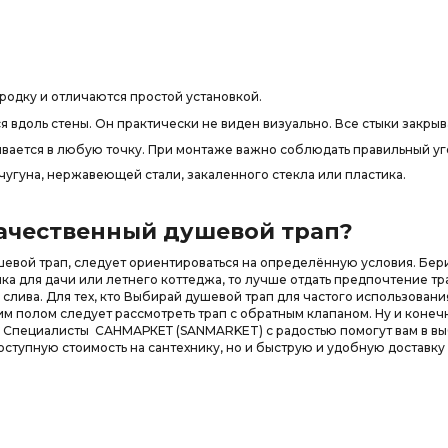
одку и отличаются простой установкой.
 вдоль стены. Он практически не виден визуально. Все стыки закры
вается в любую точку. При монтаже важно соблюдать правильный уг
чугуна, нержавеющей стали, закаленного стекла или пластика.
качественный душевой трап?
шевой трап, следует ориентироваться на определённую условия. Берит
ика для дачи или летнего коттеджа, то лучше отдать предпочтение т
 слива. Для тех, кто Выбирай душевой трап для частого использова
им полом следует рассмотреть трап с обратным клапаном. Ну и конечн
. Специалисты САНМАРКЕТ (SANMARKET) с радостью помогут вам в вы
оступную стоимость на сантехнику, но и быструю и удобную доставку 