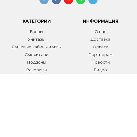
КАТЕГОРИИ
ИНФОРМАЦИЯ
Ванны
О нас
Унитазы
Доставка
Душевые кабины и углы
Оплата
Смесители
Партнерам
Поддоны
Новости
Раковины
Видео
Системы инсталляции
Отзывы
Трапы и желоба
Гарантии
Аксессуары
Контакты
Мебель для ванной
Распродажа сантехники и
аксессуаров
Все разделы
КОНТАКТЫ