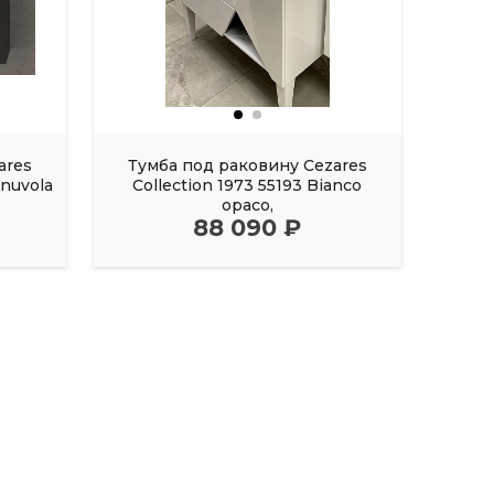
ares
Тумба под раковину Cezares
Тум
 nuvola
Collection 1973 55193 Bianco
URB
opaco,
88 090 ₽