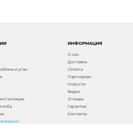
РИИ
ИНФОРМАЦИЯ
О нас
Доставка
абины и углы
Оплата
и
Партнерам
Новости
Видео
инсталляции
Отзывы
желоба
Гарантии
ры
Контакты
ля ванной
а сантехники и аксессуаров