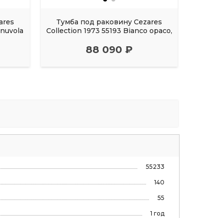
ares
Тумба под раковину Cezares
Тум
 nuvola
Collection 1973 55193 Bianco opaco,
URB
88 090 ₽
55233
140
55
1 год