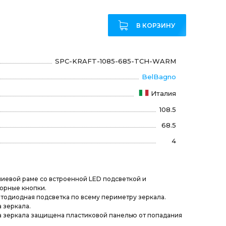
В КОРЗИНУ
SPC-KRAFT-1085-685-TCH-WARM
BelBagno
Италия
108.5
68.5
4
иевой раме со встроенной LED подсветкой и
орные кнопки.
тодиодная подсветка по всему периметру зеркала.
 зеркала.
 зеркала защищена пластиковой панелью от попадания