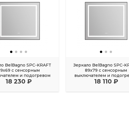
ло BelBagno SPC-KRAFT
Зеркало BelBagno SPC-K
99х69 с сенсорным
89х79 с сенсорным
чателем и подогревом
выключателем и подогр
18 230 ₽
18 110 ₽
черный
черный