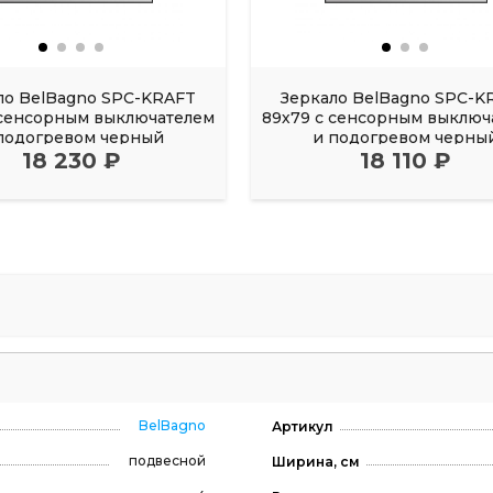
ло BelBagno SPC-KRAFT
Зеркало BelBagno SPC-K
 сенсорным выключателем
89х79 с сенсорным выключ
подогревом черный
и подогревом черны
18 230 ₽
18 110 ₽
BelBagno
Артикул
подвесной
Ширина, см