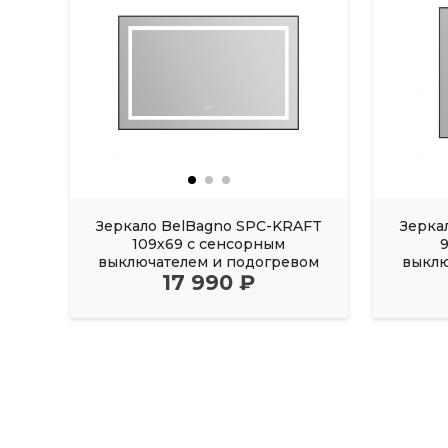
Зеркало BelBagno SPC-KRAFT
Зерка
109х69 с сенсорным
выключателем и подогревом
выклю
17 990 ₽
черный