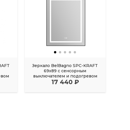
RAFT
Зеркало BelBagno SPC-KRAFT
Зер
69х89 с сенсорным
евом
выключателем и подогревом
вык
17 440 ₽
черный