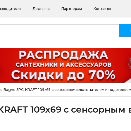
изводители
Доставка
Партнерам
Контакты
BelBagno SPC-KRAFT 109х69 с сенсорным выключателем и подогрево
-KRAFT 109х69 с сенсорным