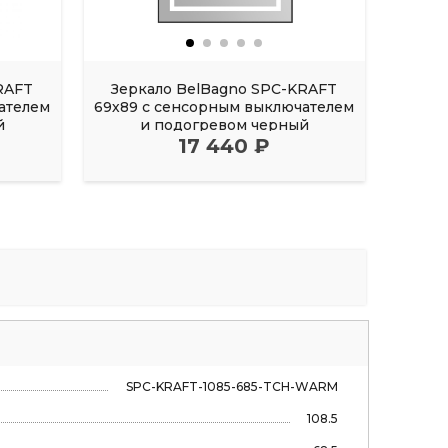
RAFT
Зеркало BelBagno SPC-KRAFT
Зер
ателем
69х89 с сенсорным выключателем
й
и подогревом черный
вык
17 440 ₽
SPC-KRAFT-1085-685-TCH-WARM
108.5