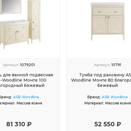
Артикул:
1079201
Артикул:
10791
 для ванной подвесная
Тумба под раковину A
-Woodline Монте 100
Woodline Монте 80 благо
агородный бежевый
бежевый
Бренд:
ASB-Woodline
Бренд:
ASB-Woodline
атериал:
Массив ясеня
Материал:
Массив ясеня
81 310 ₽
52 550 ₽