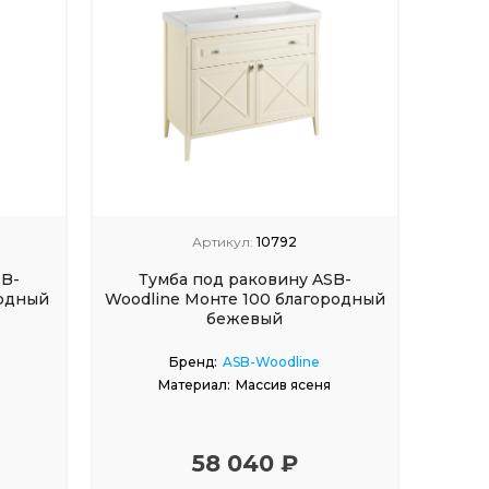
Артикул:
10792
SB-
Тумба под раковину ASB-
Пена
родный
Woodline Монте 100 благородный
бежевый
Бренд:
ASB-Woodline
Материал:
Массив ясеня
58 040 ₽