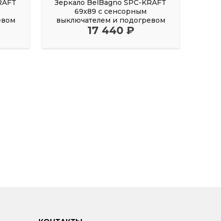
RAFT
Зеркало BelBagno SPC-KRAFT
Зер
69х89 с сенсорным
евом
выключателем и подогревом
вык
17 440 ₽
черный