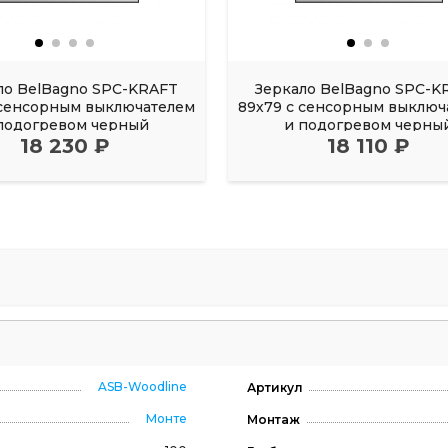
ло BelBagno SPC-KRAFT
Зеркало BelBagno SPC-K
 сенсорным выключателем
89х79 с сенсорным выключ
подогревом черный
и подогревом черны
18 230 ₽
18 110 ₽
ASB-Woodline
Артикул
Монте
Монтаж