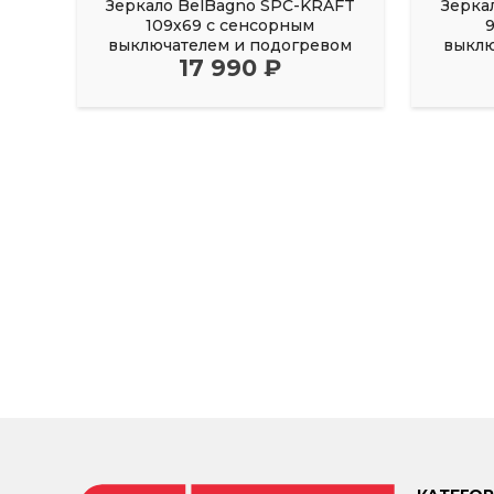
Зеркало BelBagno SPC-KRAFT
Зерка
109х69 с сенсорным
выключателем и подогревом
выклю
17 990 ₽
черный