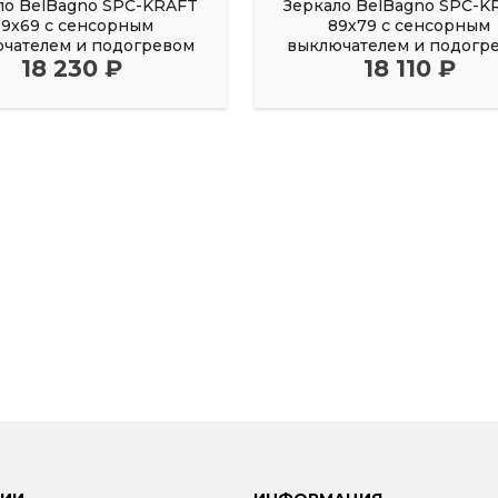
ло BelBagno SPC-KRAFT
Зеркало BelBagno SPC-K
99х69 с сенсорным
89х79 с сенсорным
чателем и подогревом
выключателем и подогр
18 230 ₽
18 110 ₽
черный
черный