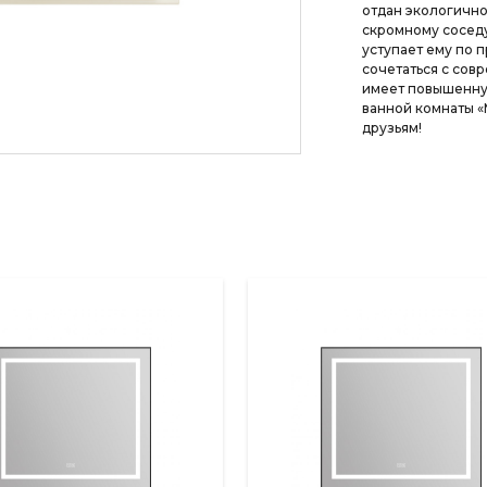
отдан экологично
скромному соседу
уступает ему по 
сочетаться с сов
имеет повышенную
ванной комнаты «
друзьям!