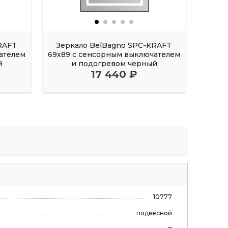
RAFT
Зеркало BelBagno SPC-KRAFT
Зер
ателем
69х89 с сенсорным выключателем
й
и подогревом черный
вык
17 440 ₽
10777
подвесной