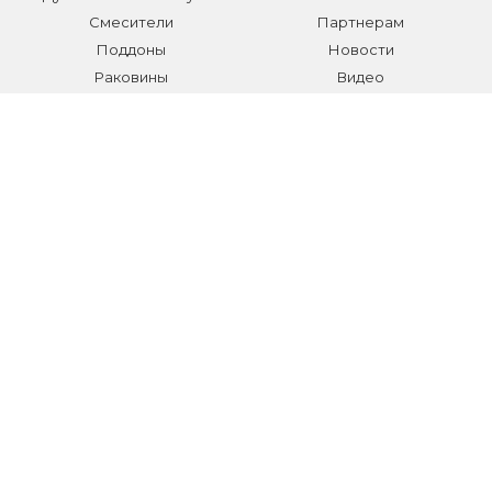
Смесители
Партнерам
Поддоны
Новости
Раковины
Видео
Системы инсталляции
Отзывы
Трапы и желоба
Гарантии
Аксессуары
Контакты
Мебель для ванной
Распродажа сантехники и
аксессуаров
Все разделы
КОНТАКТЫ
Телефон:
+7 (495) 150-40-03
E-mail:
info@sanmarket.ru
Адрес:
Московская область, г. Видное, ул.Завидная д.6
НОВОСТИ О НОВИНКАХ И АКЦИЯХ: