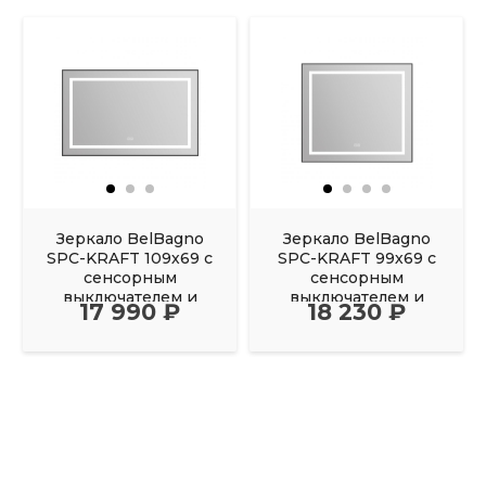
Зеркало BelBagno
Зеркало BelBagno
SPC-KRAFT 109х69 с
SPC-KRAFT 99х69 с
сенсорным
сенсорным
выключателем и
выключателем и
17 990 ₽
18 230 ₽
подогревом черный
подогревом черный