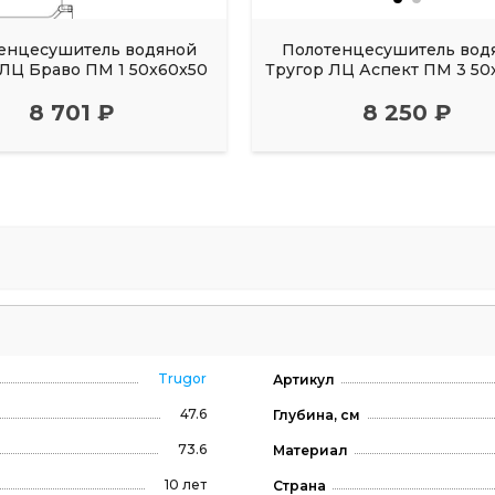
енцесушитель водяной
Полотенцесушитель вод
 ЛЦ Браво ПМ 1 50x60x50
Тругор ЛЦ Аспект ПМ 3 50
8 701 ₽
8 250 ₽
Trugor
Артикул
47.6
Глубина, см
73.6
Материал
10 лет
Страна