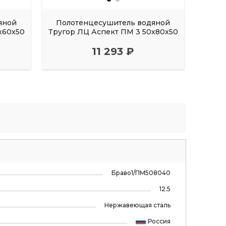
яной
Полотенцесушитель водяной
Пол
x60x50
Тругор ЛЦ Аспект ПМ 3 50x80x50
Труго
11 293 ₽
Браво1/ПМ508040
12.5
Нержавеющая сталь
Россия