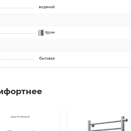
водяной
Хром
бытовая
мфортнее