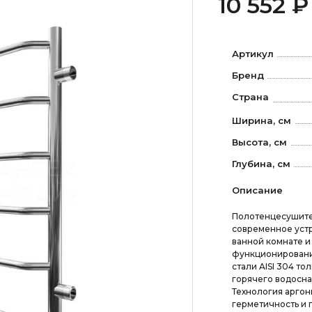
10 552 ₽
Артикул
Бренд
Страна
Ширина, см
Высота, см
Глубина, см
Описание
Полотенцесушител
современное уст
ванной комнате 
функционировани
стали AISI 304 т
горячего водосн
Технология арго
герметичность и