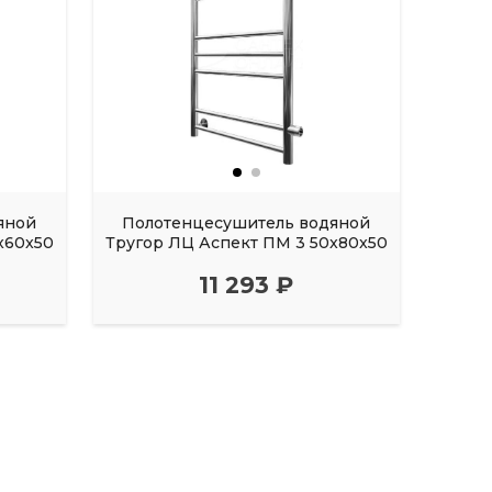
яной
Полотенцесушитель водяной
Пол
x60x50
Тругор ЛЦ Аспект ПМ 3 50x80x50
Труго
11 293 ₽