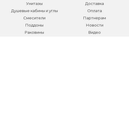
Унитазы
Доставка
Душевые кабины и углы
Оплата
Смесители
Партнерам
Поддоны
Новости
Раковины
Видео
Системы инсталляции
Отзывы
Трапы и желоба
Гарантии
Аксессуары
Контакты
Мебель для ванной
Распродажа сантехники и
аксессуаров
Все разделы
КОНТАКТЫ
Телефон:
+7 (495) 150-40-03
E-mail:
info@sanmarket.ru
Адрес:
Московская область, г. Видное, ул.Завидная д.6
НОВОСТИ О НОВИНКАХ И АКЦИЯХ: