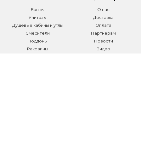
Ванны
О нас
Унитазы
Доставка
Душевые кабины и углы
Оплата
Смесители
Партнерам
Поддоны
Новости
Раковины
Видео
Системы инсталляции
Отзывы
Трапы и желоба
Гарантии
Аксессуары
Контакты
Мебель для ванной
Распродажа сантехники и
аксессуаров
Все разделы
КОНТАКТЫ
Телефон:
+7 (495) 150-40-03
E-mail:
info@sanmarket.ru