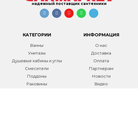
надежный поставщик сантехники
КАТЕГОРИИ
ИНФОРМАЦИЯ
Ванны
О нас
Унитазы
Доставка
Душевые кабины и углы
Оплата
Смесители
Партнерам
Поддоны
Новости
Раковины
Видео
Системы инсталляции
Отзывы
Трапы и желоба
Гарантии
Аксессуары
Контакты
Мебель для ванной
Распродажа сантехники и
аксессуаров
Все разделы