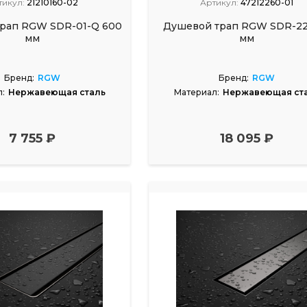
тикул:
21210160-02
Артикул:
47212260-01
рап RGW SDR-01-Q 600
Душевой трап RGW SDR-22
мм
мм
Бренд:
RGW
Бренд:
RGW
:
Нержавеющая сталь
Материал:
Нержавеющая ст
7 755 ₽
18 095 ₽