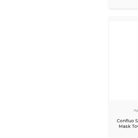
А
Confluo S
Mask То