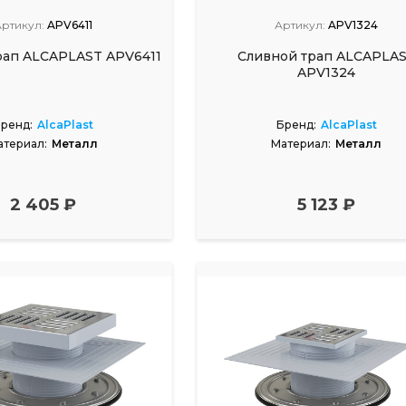
ртикул:
APV6411
Артикул:
APV1324
рап ALCAPLAST APV6411
Сливной трап ALCAPLA
APV1324
ренд:
AlcaPlast
Бренд:
AlcaPlast
атериал:
Металл
Материал:
Металл
2 405 ₽
5 123 ₽