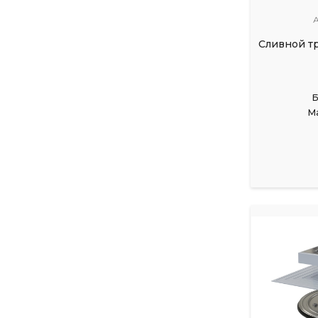
А
Сливной т
Б
М