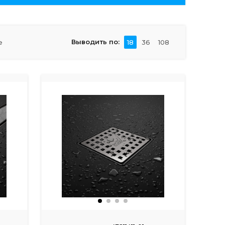
Выводить по:
е
18
36
108