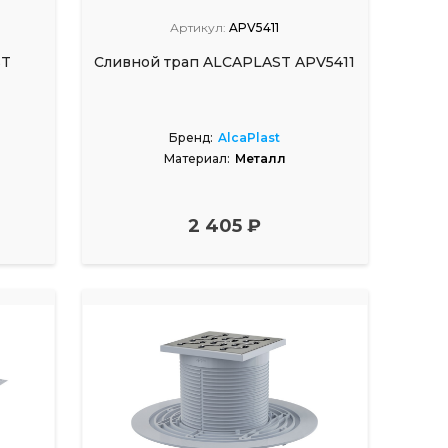
Артикул:
APV5411
ST
Сливной трап ALCAPLAST APV5411
Бренд:
AlcaPlast
Материал:
Металл
2 405 ₽