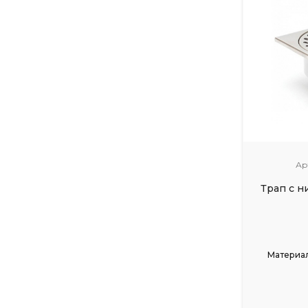
Ар
Трап с 
Материал