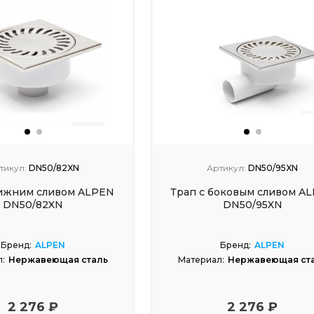
тикул:
DN50/82XN
Артикул:
DN50/95XN
нижним сливом ALPEN
Трап с боковым сливом A
DN50/82XN
DN50/95XN
Бренд:
ALPEN
Бренд:
ALPEN
:
Нержавеющая сталь
Материал:
Нержавеющая ст
2 276 ₽
2 276 ₽