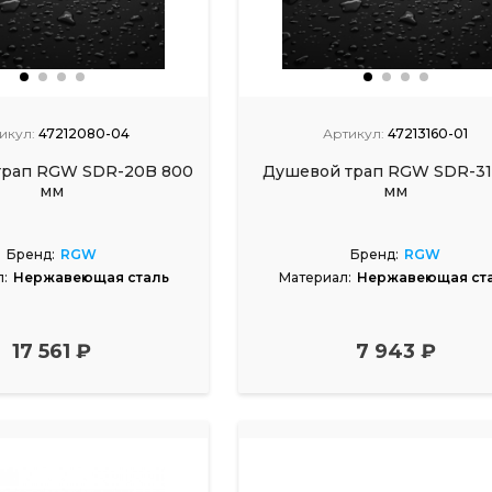
икул:
47212080-04
Артикул:
47213160-01
трап RGW SDR-20B 800
Душевой трап RGW SDR-31
мм
мм
Бренд:
RGW
Бренд:
RGW
:
Нержавеющая сталь
Материал:
Нержавеющая ст
17 561 ₽
7 943 ₽