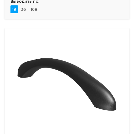
Выводить по:
18
36
108