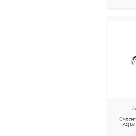
А
Смесит
AQ131