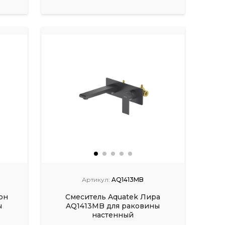
Артикул:
AQ1413MB
он
Смеситель Aquatek Лира
ы
AQ1413MB для раковины
настенный