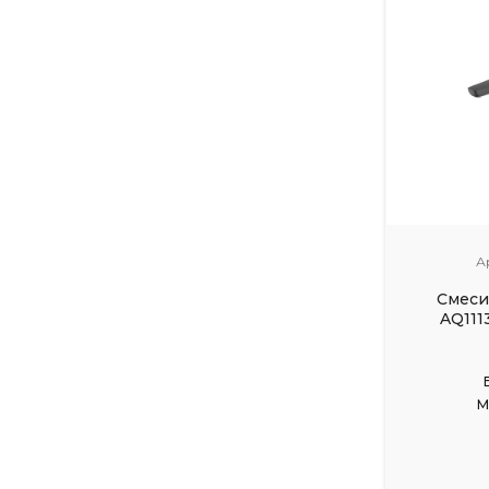
А
Смеси
AQ111
М