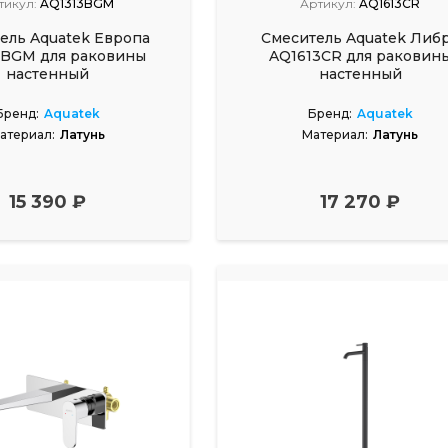
тикул:
AQ1313BGM
Артикул:
AQ1613CR
ель Aquatek Европа
Смеситель Aquatek Либ
3BGM для раковины
AQ1613CR для раковин
настенный
настенный
Бренд:
Aquatek
Бренд:
Aquatek
атериал:
Латунь
Материал:
Латунь
15 390 ₽
17 270 ₽