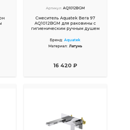
Артикул:
AQ1012BGM
он
Смеситель Aquatek Вега 97
ы
AQ1012BGM для раковины с
гигиеническим ручным душем
Бренд:
Aquatek
Материал:
Латунь
16 420 ₽