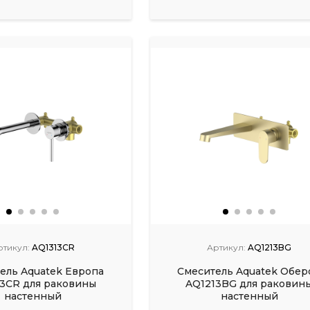
ртикул:
AQ1313CR
Артикул:
AQ1213BG
ель Aquatek Европа
Смеситель Aquatek Обер
3CR для раковины
AQ1213BG для раковин
настенный
настенный