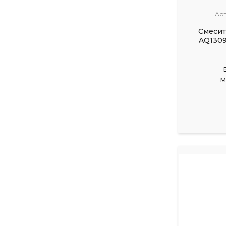
Арт
Смесит
AQ130
М