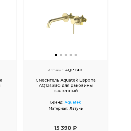
Артикул:
AQ1313BG
а
Смеситель Aquatek Европа
ы
AQ1313BG для раковины
настенный
Бренд:
Aquatek
Материал:
Латунь
15 390 ₽