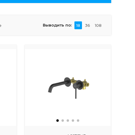
Выводить по:
е
18
36
108