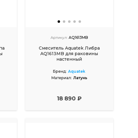
Артикул:
AQ1613MB
па
Смеситель Aquatek Либра
ы
AQ1613MB для раковины
настенный
Бренд:
Aquatek
Материал:
Латунь
18 890 ₽