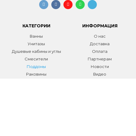
КАТЕГОРИИ
ИНФОРМАЦИЯ
Ванны
О нас
Унитазы
Доставка
Душевые кабины и углы
Оплата
Смесители
Партнерам
Поддоны
Новости
Раковины
Видео
Системы инсталляции
Отзывы
Трапы и желоба
Гарантии
Аксессуары
Контакты
Мебель для ванной
Распродажа сантехники и
аксессуаров
Все разделы