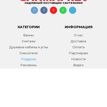
надежный поставщик сантехники
КАТЕГОРИИ
ИНФОРМАЦИЯ
Ванны
О нас
Унитазы
Доставка
Душевые кабины и углы
Оплата
Смесители
Партнерам
Поддоны
Новости
Раковины
Видео
Системы инсталляции
Отзывы
Трапы и желоба
Гарантии
Аксессуары
Контакты
Мебель для ванной
Распродажа сантехники и
аксессуаров
Все разделы