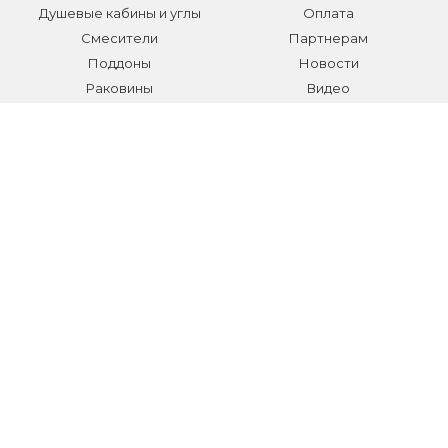
Душевые кабины и углы
Оплата
Смесители
Партнерам
Поддоны
Новости
Раковины
Видео
Системы инсталляции
Отзывы
Трапы и желоба
Гарантии
Аксессуары
Контакты
Мебель для ванной
Распродажа сантехники и
аксессуаров
Все разделы
КОНТАКТЫ
Телефон:
+7 (495) 150-40-03
E-mail:
info@sanmarket.ru
Адрес:
Московская область, г. Видное, ул.Завидная д.6
НОВОСТИ О НОВИНКАХ И АКЦИЯХ: