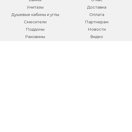
Унитазы
Доставка
Душевые кабины и углы
Оплата
Смесители
Партнерам
Поддоны
Новости
Раковины
Видео
Системы инсталляции
Отзывы
Трапы и желоба
Гарантии
Аксессуары
Контакты
Мебель для ванной
Распродажа сантехники и
аксессуаров
Все разделы
КОНТАКТЫ
Телефон:
+7 (495) 150-40-03
E-mail:
info@sanmarket.ru
Адрес:
Московская область, г. Видное, ул.Завидная д.6