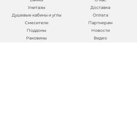
Унитазы
Доставка
Душевые кабины и углы
Оплата
Смесители
Партнерам
Поддоны
Новости
Раковины
Видео
Системы инсталляции
Отзывы
Трапы и желоба
Гарантии
Аксессуары
Контакты
Мебель для ванной
Распродажа сантехники и
аксессуаров
Все разделы
КОНТАКТЫ
Телефон:
+7 (495) 150-40-03
E-mail:
info@sanmarket.ru
Адрес:
Московская область, г. Видное, ул.Завидная д.6