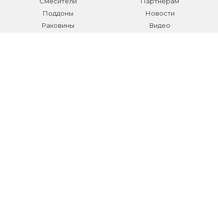
Смесители
Партнерам
Поддоны
Новости
Раковины
Видео
Системы инсталляции
Отзывы
Трапы и желоба
Гарантии
Аксессуары
Контакты
Мебель для ванной
Распродажа сантехники и
аксессуаров
Все разделы
КОНТАКТЫ
Телефон:
+7 (495) 150-40-03
E-mail:
info@sanmarket.ru
Адрес:
Московская область, г. Видное, ул.Завидная д.6
НОВОСТИ О НОВИНКАХ И АКЦИЯХ: