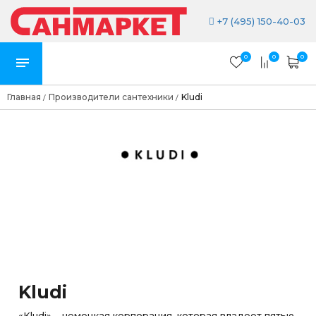
+7 (495) 150-40-03
0
0
0
Главная
Производители сантехники
Kludi
/
/
Kludi
«Kludi» – немецкая корпорация, которая владеет пятью