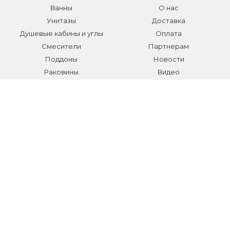
Ванны
О нас
Унитазы
Доставка
Душевые кабины и углы
Оплата
Смесители
Партнерам
Поддоны
Новости
Раковины
Видео
Системы инсталляции
Отзывы
Трапы и желоба
Гарантии
Аксессуары
Контакты
Мебель для ванной
Распродажа сантехники и
аксессуаров
Все разделы
КОНТАКТЫ
Телефон:
+7 (495) 150-40-03
E-mail:
info@sanmarket.ru
Адрес:
Московская область, г. Видное, ул.Завидная д.6