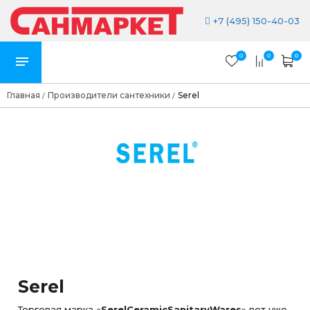
+7 (495) 150-40-03
0
0
0
Главная
Производители сантехники
Serel
/
/
Serel
Торговая марка «
SerelCeramicSanitaryWares
» вот уже