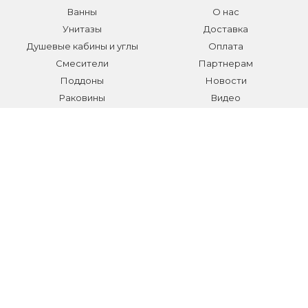
Ванны
О нас
Унитазы
Доставка
Душевые кабины и углы
Оплата
Смесители
Партнерам
Поддоны
Новости
Раковины
Видео
Системы инсталляции
Отзывы
Трапы и желоба
Гарантии
Аксессуары
Контакты
Мебель для ванной
Распродажа сантехники и
аксессуаров
Все разделы
КОНТАКТЫ
Телефон:
+7 (495) 150-40-03
E-mail:
info@sanmarket.ru
Адрес:
Московская область, г. Видное, ул.Завидная д.6