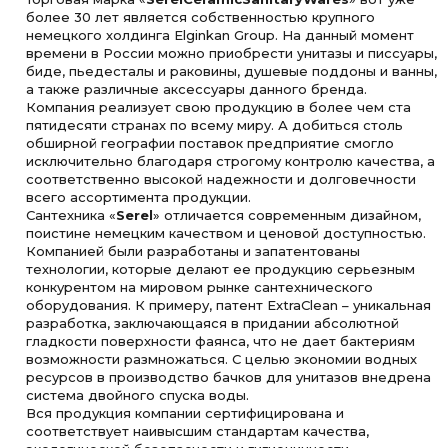
более 30 лет является собственностью крупного
немецкого холдинга Elginkan Group. На данный момент
времени в России можно приобрести унитазы и писсуары,
биде, пьедесталы и раковины, душевые поддоны и ванны,
а также различные аксессуары данного бренда.
Компания реализует свою продукцию в более чем ста
пятидесяти странах по всему миру. А добиться столь
обширной географии поставок предприятие смогло
исключительно благодаря строгому контролю качества, а
соответственно высокой надежности и долговечности
всего ассортимента продукции.
Сантехника «
Serel
» отличается современным дизайном,
поистине немецким качеством и ценовой доступностью.
Компанией были разработаны и запатентованы
технологии, которые делают ее продукцию серьезным
конкурентом на мировом рынке сантехнического
оборудования. К примеру, патент ExtraClean – уникальная
разработка, заключающаяся в придании абсолютной
гладкости поверхности фаянса, что не дает бактериям
возможности размножаться. С целью экономии водных
ресурсов в производство бачков для унитазов внедрена
система двойного спуска воды.
Вся продукция компании сертифицирована и
соответствует наивысшим стандартам качества,