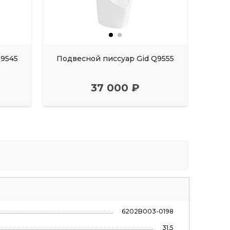
Q9545
Подвесной писсуар Gid Q9555
Подв
37 000 ₽
6202B003-0198
31.5