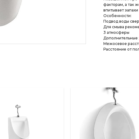
факторам, а так 
впитывает запахи 
Особенности:
Подвод воды свер
Для смыва рекоме
3 атмосферы
Дополнительные 
Межосевое рассто
Расстояние от пол