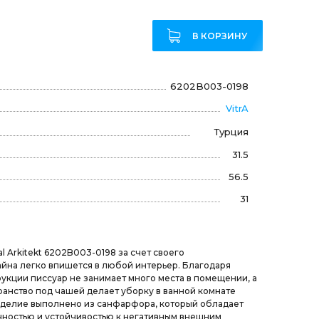
₽
В КОРЗИНУ
6202B003-0198
VitrA
Турция
31.5
56.5
31
nal Arkitekt 6202B003-0198 за счет своего
йна легко впишется в любой интерьер. Благодаря
укции писсуар не занимает много места в помещении, а
анство под чашей делает уборку в ванной комнате
зделие выполнено из санфарфора, который обладает
ностью и устойчивостью к негативным внешним