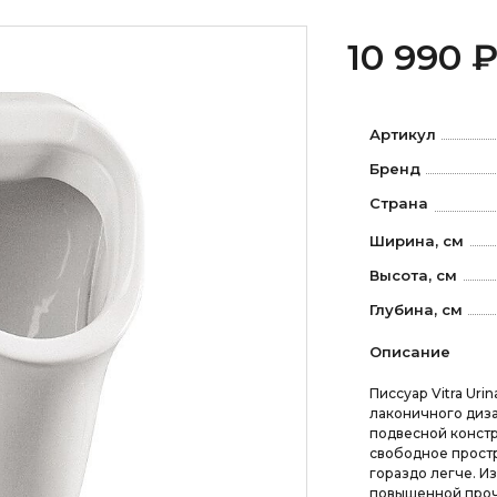
10 990 
Артикул
Бренд
Страна
Ширина, см
Высота, см
Глубина, см
Описание
Писсуар Vitra Uri
лаконичного диза
подвесной констр
свободное простр
гораздо легче. И
повышенной проч