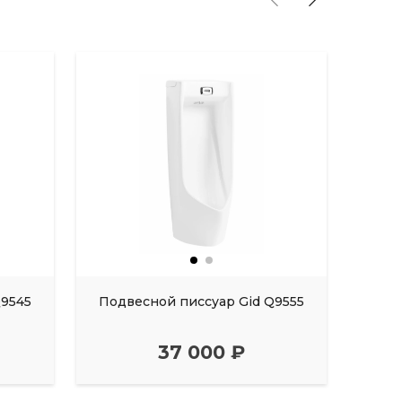
Q9545
Подвесной писсуар Gid Q9555
Подв
37 000 ₽