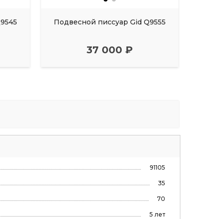
Q9545
Подвесной писсуар Gid Q9555
Подв
37 000 ₽
91105
35
70
5 лет