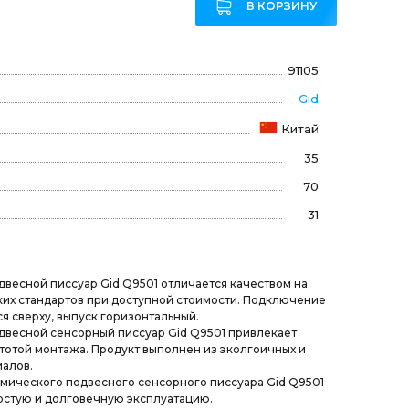
В КОРЗИНУ
91105
Gid
Китай
35
70
31
весной писсуар Gid Q9501 отличается качеством на
их стандартов при доступной стоимости. Подключение
я сверху, выпуск горизонтальный.
весной сенсорный писсуар Gid Q9501 привлекает
тотой монтажа. Продукт выполнен из эколгоичных и
алов.
мического подвесного сенсорного писсуара Gid Q9501
остую и долговечную эксплуатацию.