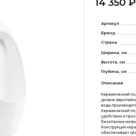
14 350 ₽
Артикул
Бренд
Страна
Ширина, см
Высота, см
Глубина, см
Описание
Керамический под
уровне европейск
воды производитс
Керамический под
удобством и прос
безопасных матри
Конструкция кера
обеспечивает пр