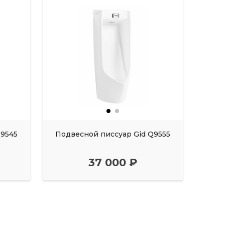
Q9545
Подвесной писсуар Gid Q9555
Подв
37 000 ₽