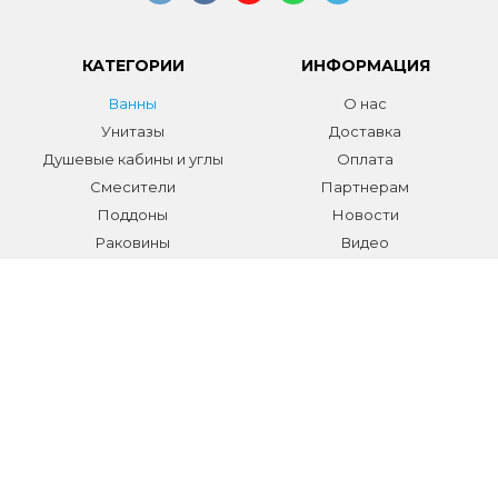
КАТЕГОРИИ
ИНФОРМАЦИЯ
Ванны
О нас
Унитазы
Доставка
Душевые кабины и углы
Оплата
Смесители
Партнерам
Поддоны
Новости
Раковины
Видео
Системы инсталляции
Отзывы
Трапы и желоба
Гарантии
Аксессуары
Контакты
Мебель для ванной
Распродажа сантехники и
аксессуаров
Все разделы
КОНТАКТЫ