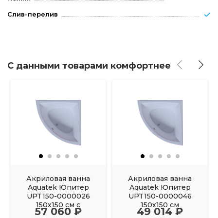
Слив-перелив
С данными товарами комфортнее
Акриловая ванна
Акриловая ванна
Aquatek Юпитер
Aquatek Юпитер
UPT150-0000026
UPT150-0000046
150х150 см с
150х150 см
57 060 ₽
49 014 ₽
фронтальным