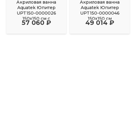
Акриловая ванна
Акриловая ванна
Aquatek Юпитер
Aquatek Юпитер
UPT150-0000026
UPT150-0000046
150х150 см с
150х150 см
57 060 ₽
49 014 ₽
фронтальным