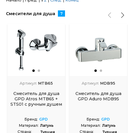
Начало | Пред. |
1
2
|
След.
|
Конец
Смесители для душа
7
Артикул:
MTB65
Артикул:
MDB95
Смеситель для душа
Смеситель для душа
GPD Atros MTB65 +
GPD Aduro MDB95
STS01 с ручным душем
Бренд:
GPD
Бренд:
GPD
Материал:
Латунь
Материал:
Латунь
Страна:
Страна:
Турция
Турция