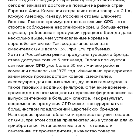
сегодня занимает достойные позиции на рынке стран
Европы и Азии. Компания отправляет свои товары в США,
Южную Америку, Канаду, Россию и страны Ближнего
Востока. Главное преимущество сантехники
GPD
– это
строгое соблюдение европейских норм. В большинстве
случаев, требования к продукции турецкого бренда даже
несколько выше, чем установленные нормы на
европейском рынке. Так, содержание свинца в
смесителях
GPD
всего 1,3%, при 1,7% требуемых.
Хотя на Российском рынке продукция турецкого бренда
стала доступна только 5 лет назад, Европа пользуется
сантехникой
GPD
уже более 30 лет. Начало работы
компании пришлось на 1978 год. Изначально предприятие
занималось производством кранов, смесителей,
аксессуаров для ванных комнат, душевых гарнитуров, а
также газовых и водяных фильтров. С течение времени,
производственные мощности переквалифицировались на
выпуск сантехники в большом спектре. Как результат,
современная продукция GPD может конкурировать с
большинством предложений Европейских брендов.
Наш сервис призван облегчить процесс покупки товаров
от
GPD
, при этом создав привлекательные условия для их
приобретения. Установленные цены – стоимость
сантехники от производителя, а качество товаров