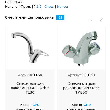
1 - 18 из 42
Начало | Пред. |
1
2
3
|
След.
|
Конец
Смесители для раковины
65
Артикул:
TL30
Артикул:
TKB30
Смеситель для
Смеситель для
раковины GPD Orbis
раковины GPD Rios
TL30
TKB30
Бренд:
GPD
Бренд:
GPD
Материал:
Латунь
Материал:
Латунь