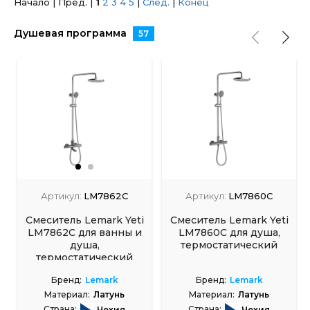
Начало | Пред. |
1
2
3
4
5
|
След.
|
Конец
Душевая программа
57
Артикул:
LM7862C
Артикул:
LM7860C
Смеситель Lemark Yeti
Смеситель Lemark Yeti
LM7862C для ванны и
LM7860C для душа,
душа,
термостатический
термостатический
Бренд:
Lemark
Бренд:
Lemark
Материал:
Латунь
Материал:
Латунь
Страна:
Страна:
Чехия
Чехия