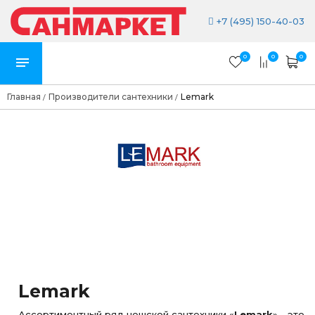
+7 (495) 150-40-03
0
0
0
Главная
Производители сантехники
Lemark
/
/
Lemark
Ассортиментный ряд чешской сантехники «
Lemark
» - это